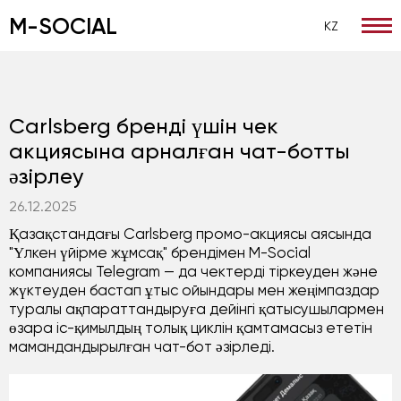
M-SOCIAL
KZ
Басты
/
Кейсы
/
Carlsberg бренді үшін чек акциясына а
Carlsberg бренді үшін чек
акциясына арналған чат-ботты
әзірлеу
26.12.2025
Қазақстандағы Carlsberg промо-акциясы аясында
"Үлкен үйірме жұмсақ" брендімен M-Social
компаниясы Telegram — да чектерді тіркеуден және
жүктеуден бастап ұтыс ойындары мен жеңімпаздар
туралы ақпараттандыруға дейінгі қатысушылармен
өзара іс-қимылдың толық циклін қамтамасыз ететін
мамандандырылған чат-бот әзірледі.