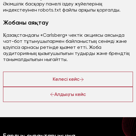
Әкімшілік басқару панелі іздеу жүйелерінің
индекстеуінен robots.txt файлы арқылы қорғалды.
Жобаны аяқтау
Қазақстандағы «Carlsberg» чектік акциясы аясында
чат-бот тұтынушылармен байланыстың сенімді және
қауіпсіз арнасы ретінде қызмет етті. Жоба
аудиторияның қызығушылығын тудырды және брендтің
танымалдылығын нығайтты.
Келесі кейс
Алдыңғы кейс
Барлық сұрақтарыңызға