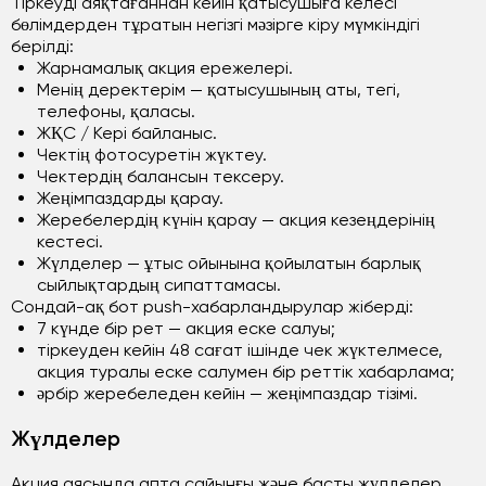
Тіркеуді аяқтағаннан кейін қатысушыға келесі
бөлімдерден тұратын негізгі мәзірге кіру мүмкіндігі
берілді:
Жарнамалық акция ережелері.
Менің деректерім — қатысушының аты, тегі,
телефоны, қаласы.
ЖҚС / Кері байланыс.
Чектің фотосуретін жүктеу.
Чектердің балансын тексеру.
Жеңімпаздарды қарау.
Жеребелердің күнін қарау — акция кезеңдерінің
кестесі.
Жүлделер — ұтыс ойынына қойылатын барлық
сыйлықтардың сипаттамасы.
Сондай-ақ бот push-хабарландырулар жіберді:
7 күнде бір рет — акция еске салуы;
тіркеуден кейін 48 сағат ішінде чек жүктелмесе,
акция туралы еске салумен бір реттік хабарлама;
әрбір жеребеледен кейін — жеңімпаздар тізімі.
Жүлделер
Акция аясында апта сайынғы және басты жүлделер