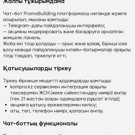
Жалпы тұжырымдама
Чат-бот PromoBuilding платформасы негізінде жүзеге
асырылып, мынаны қамтыды:
— Telegram-дағы пайдаланушы интерфейсі;
— акцияны модерировать және басқаруға арналған
әкімшілік панель.
Жоба екі тілді қолдады — орыс және қазақ. Бірінші іске
қосу кезінде пайдаланушы інлайн-батырмалар арқылы
тілді таңдап, тіркелуге өтті.
Қатысушыларды тіркеу
Тіркеу бірнеше міндетті қадамдарды қамтыды:
kompra.kz сервисімен интеграция арқылы
тексерумен ЖСН (жеке сәйкестендіру нөмірі) енгізу
(тек 21 жастан асқан адамдарға рұқсат етілді);
акцияға қатысу ережелерімен келісу;
аты, тегі, телефон нөмірі, қаласын енгізу.
Чат-боттың функционалы