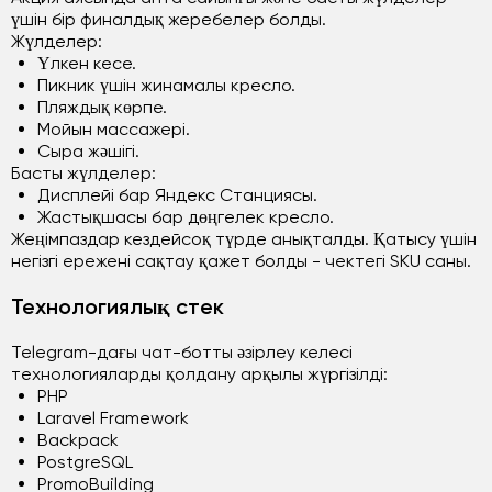
үшін бір финалдық жеребелер болды.
Жүлделер:
Үлкен кесе.
Пикник үшін жинамалы кресло.
Пляждық көрпе.
Мойын массажері.
Сыра жәшігі.
Басты жүлделер:
Дисплейі бар Яндекс Станциясы.
Жастықшасы бар дөңгелек кресло.
Жеңімпаздар кездейсоқ түрде анықталды. Қатысу үшін
негізгі ережені сақтау қажет болды - чектегі SKU саны.
Технологиялық стек
Telegram-дағы чат-ботты әзірлеу келесі
технологияларды қолдану арқылы жүргізілді:
PHP
Laravel Framework
Backpack
PostgreSQL
PromoBuilding