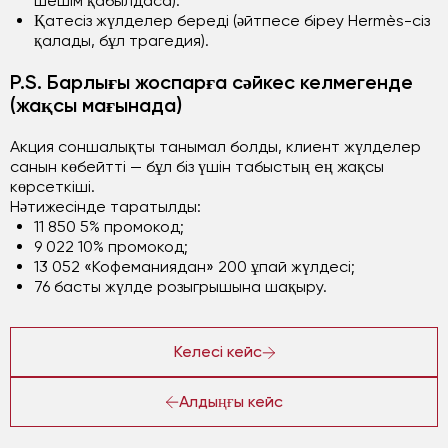
шешім қабылдаса).
Қатесіз жүлделер береді (әйтпесе біреу Hermès-сіз
қалады, бұл трагедия).
P.S. Барлығы жоспарға сәйкес келмегенде
(жақсы мағынада)
Акция соншалықты танымал болды, клиент жүлделер
санын көбейтті — бұл біз үшін табыстың ең жақсы
көрсеткіші.
Нәтижесінде таратылды:
11 850 5% промокод;
9 022 10% промокод;
13 052 «Кофеманиядан» 200 ұпай жүлдесі;
76 басты жүлде розыгрышына шақыру.
Келесі кейс
Алдыңғы кейс