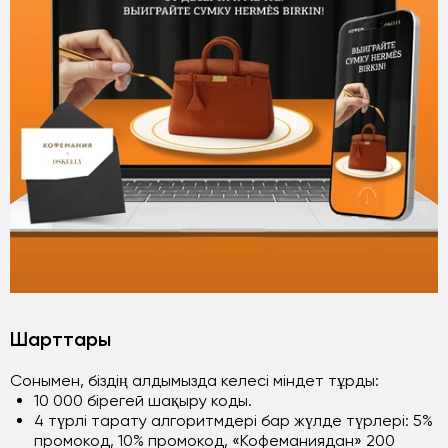
Шарттары
Сонымен, біздің алдымызда келесі міндет тұрды:
10 000 бірегей шақыру коды.
4 түрлі тарату алгоритмдері бар жүлде түрлері: 5%
промокод, 10% промокод, «Кофеманиядан» 200