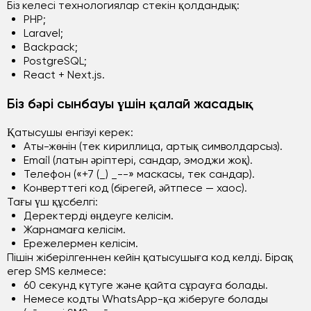
Біз келесі технологиялар стекін қолдандық:
PHP;
Laravel;
Backpack;
PostgreSQL;
React + Next.js.
Біз бәрі сынбауы үшін қалай жасадық
Қатысушы енгізуі керек:
Аты-жөнін (тек кириллица, артық символдарсыз).
Email (латын әріптері, сандар, эмоджи жоқ).
Телефон («+7 (_) _--» маскасы, тек сандар).
Конверттегі код (бірегей, әйтпесе — хаос).
Тағы үш құсбелгі:
Деректерді өңдеуге келісім.
Жарнамаға келісім.
Ережелермен келісім.
Пішін жіберілгеннен кейін қатысушыға код келді. Бірақ
егер SMS келмесе:
60 секунд күтуге және қайта сұрауға болады.
Немесе кодты WhatsApp-қа жіберуге болады