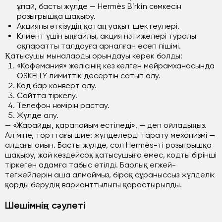
ұпай, басты жүлде — Hermès Birkin сөмкесін
розыгрышқа шақыру.
Акцияны өткізудің қатаң уақыт шектеулері.
Клиент үшін ыңғайлы, акция нәтижелері туралы
ақпаратты талдауға арналған есеп пішімі.
Қатысушы мыналарды орындауы керек болды:
«Кофемания» желісінің кез келген мейрамханасында
OSKELLY лимиттік десертін сатып алу.
Код бар конверт алу.
Сайтта тіркелу.
Телефон нөмірін растау.
Жүлде алу.
— «Жарайды, қарапайым естіледі», — деп ойладыңыз.
Ал міне, торттағы шие: жүлделерді тарату механизмі —
алдағы ойын. Басты жүлде, сол Hermès-ті розыгрышқа
шақыру, жай кездейсоқ қатысушыға емес, кодты бірінші
тіркеген адамға табыс етілді. Барлық егжей-
тегжейлерін аша алмаймыз, бірақ сұраныссыз жүлделік
қорды берудің варианттылығы қарастырылды.
Шешімнің сәулеті