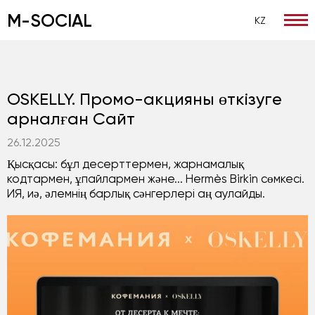
M-SOCIAL
KZ
Басты
/
Кейсы
/
OSKELLY. Промо-акцияны өткізуге арнал
OSKELLY. Промо-акцияны өткізуге
арналған Сайт
26.12.2025
Қысқасы: бұл десерттермен, жарнамалық
кодтармен, ұпайлармен және... Hermès Birkin сөмкесі.
ИЯ, иә, әлемнің барлық сәнгерлері аң аулайды.