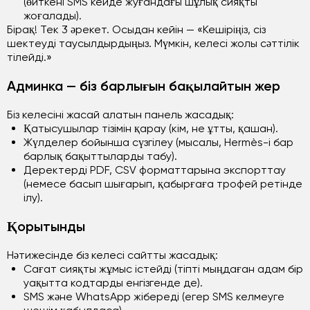
(өйткені SMS кейде жуғандағы шұлық сияқты
жоғалады).
Бірақ! Тек 3 әрекет. Осыдан кейін — «Кешіріңіз, сіз
шектеуді таусылдырдыңыз. Мүмкін, келесі жолы сәттілік
тілейді.»
Админка — біз барлығын бақылайтын жер
Біз келесіні жасай алатын панель жасадық:
Қатысушылар тізімін қарау (кім, не ұтты, қашан).
Жүлделер бойынша сүзгілеу (мысалы, Hermès-і бар
барлық бақыттыларды табу).
Деректерді PDF, CSV форматтарына экспорттау
(немесе басып шығарып, қабырғаға трофей ретінде
ілу).
Қорытынды
Нәтижесінде біз келесі сайтты жасадық:
Сағат сияқты жұмыс істейді (тіпті мыңдаған адам бір
уақытта кодтарды енгізгенде де).
SMS және WhatsApp жібереді (егер SMS келмеуге