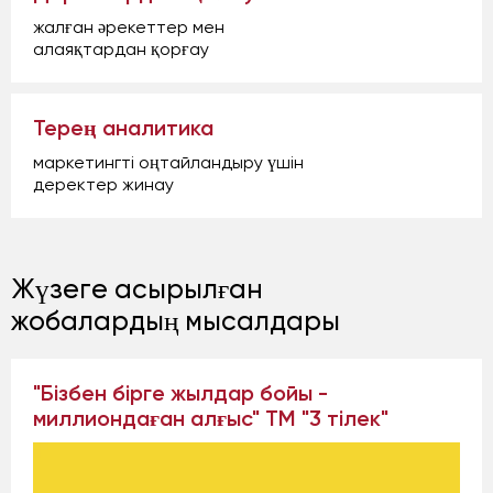
жалған әрекеттер мен
алаяқтардан қорғау
Терең аналитика
маркетингті оңтайландыру үшін
деректер жинау
Жүзеге асырылған
жобалардың мысалдары
"Бізбен бірге жылдар бойы -
миллиондаған алғыс" ТМ "3 тілек"