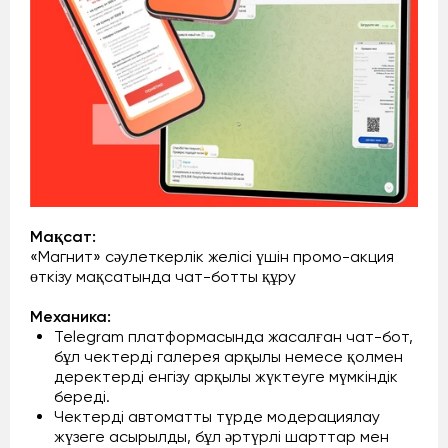
Мақсат:
«Магнит» сәулеткерлік желісі үшін промо-акция
өткізу мақсатында чат-ботты құру
Механика:
Telegram платформасында жасалған чат-бот,
бұл чектерді галерея арқылы немесе қолмен
деректерді енгізу арқылы жүктеуге мүмкіндік
береді.
Чектерді автоматты түрде модерациялау
жүзеге асырылды, бұл әртүрлі шарттар мен