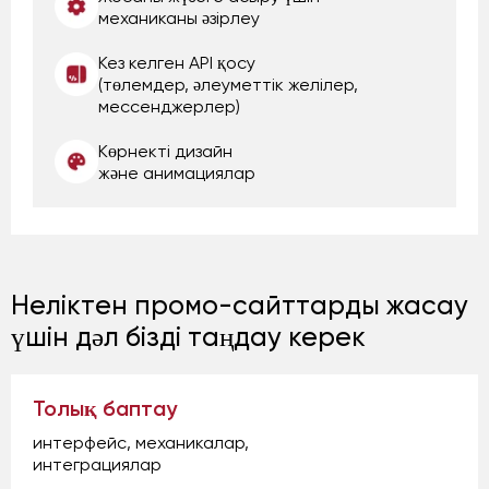
механиканы әзірлеу
Кез келген API қосу
(төлемдер, әлеуметтік желілер,
мессенджерлер)
Көрнекті дизайн
және анимациялар
Неліктен промо-сайттарды жасау
үшін дәл бізді таңдау керек
Толық баптау
интерфейс, механикалар,
интеграциялар