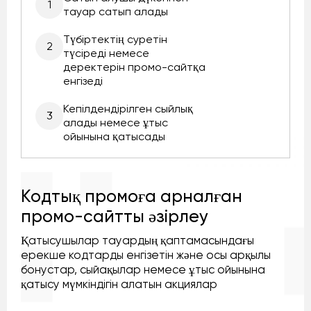
1
тауар сатып алады
Түбіртектің суретін
2
түсіреді немесе
деректерін промо-сайтқа
енгізеді
Кепілдендірілген сыйлық
3
алады немесе ұтыс
ойынына қатысады
Кодтық промоға арналған
промо-сайтты әзірлеу
Қатысушылар тауардың қаптамасындағы
ерекше кодтарды енгізетін және осы арқылы
бонустар, сыйақылар немесе ұтыс ойынына
қатысу мүмкіндігін алатын акциялар