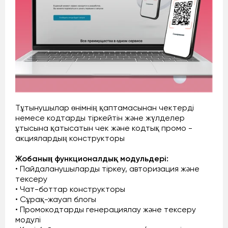
Тұтынушылар өнімнің қаптамасынан чектерді
немесе кодтарды тіркейтін және жүлделер
ұтысына қатысатын чек және кодтық промо -
акциялардың конструкторы
Жобаның функционалдық модульдері:
• Пайдаланушыларды тіркеу, авторизация және
тексеру
• Чат-боттар конструкторы
• Сұрақ-жауап блогы
• Промокодтарды генерациялау және тексеру
модулі