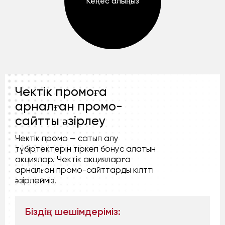
Кеңес алыңыз
Чектік промоға
арналған промо-
сайтты әзірлеу
Чектік промо — сатып алу
түбіртектерін тіркеп бонус алатын
акциялар. Чектік акцияларға
арналған промо-сайттарды кілтті
әзірлейміз.
Біздің шешімдеріміз: