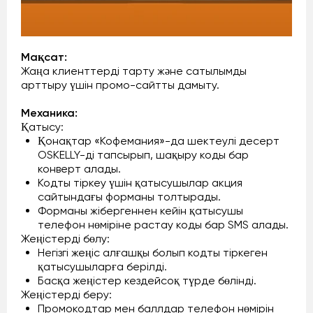
Мақсат:
Жаңа клиенттерді тарту және сатылымды
арттыру үшін промо-сайтты дамыту.
Механика:
Қатысу:
Қонақтар «Кофемания»-да шектеулі десерт
OSKELLY-ді тапсырып, шақыру коды бар
конверт алады.
Кодты тіркеу үшін қатысушылар акция
сайтындағы форманы толтырады.
Форманы жібергеннен кейін қатысушы
телефон нөміріне растау коды бар SMS алады.
Жеңістерді бөлу:
Негізгі жеңіс алғашқы болып кодты тіркеген
қатысушыларға берілді.
Басқа жеңістер кездейсоқ түрде бөлінді.
Жеңістерді беру:
Промокодтар мен баллдар телефон нөмірін