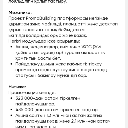
лояльділігін қалыптастыру.
Механика:
Проект PromoBuilding платформасы негізінде
құрылған және мобильді, планшетті және десктоп
құрылғыларына толық бейімделген.
Екі тілді қолдайды: орыс және қазақ.
Негізгі модульдер іске асырылды:
Акция, жеңімпаздар, өнім және ЖСС (Жиі
қойылатын сұрақтар) туралы ақпаратты
қамтитын басты бет.
Пайдаланушының жеке кабинеті: тіркеу,
промокодтарды жүктеу және жеңістердің
статусын бақылау мүмкіндігі бар.
Нәтиже:
Промо-акция кезінде:
323 000-дан астам тіркелген
пайдаланушылар.
435 000-дан астам тіркелген кодтар.
Акция сайтын 1,3 млн-нан астам жалғыз
пайдаланушы көрді және 2,1 млн-нан астам
визиттер жасалды.