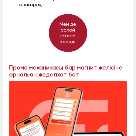
Толығырақ
Мен де
солай
істегім
келеді
Промо механикасы бар магнит желісіне
арналған жеделхат бот