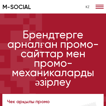
M-SOCIAL
KZ
Басты
/
Жарнамалық веб-сайттар
Брендтерге
арналған промо-
сайттар мен
промо-
механикаларды
әзірлеу
Чек арқылы промо