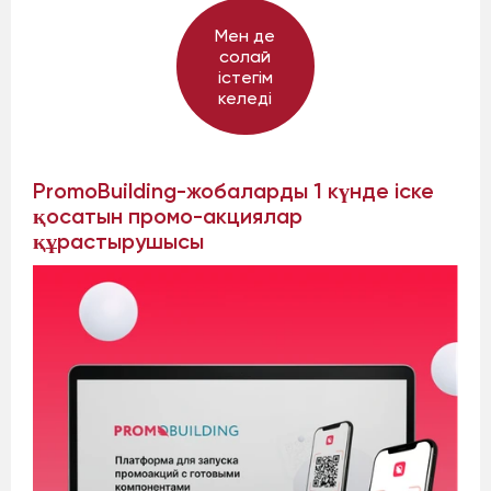
Мен де
солай
істегім
келеді
PromoBuilding-жобаларды 1 күнде іске
қосатын промо-акциялар
құрастырушысы