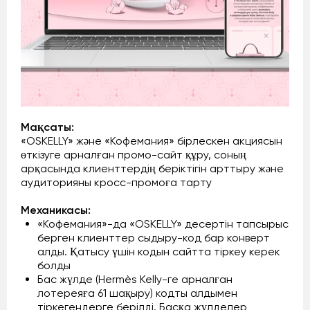
Мақсаты:
«OSKELLY» және «Кофемания» бірлескен акциясын
өткізуге арналған промо-сайт құру, соның
арқасында клиенттердің беріктігін арттыру және
аудиторияны кросс-промоға тарту
Механикасы:
«Кофемания»-да «OSKELLY» десертін тапсырыс
берген клиенттер сыдыру-код бар конверт
алды. Қатысу үшін кодын сайтта тіркеу керек
болды
Бас жүлде (Hermès Kelly-ге арналған
лотереяға 61 шақыру) кодты алдымен
тіркегендерге берілді. Басқа жүлделер