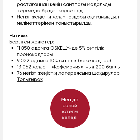
растағаннан кейін сайттағы модальды
терезеде бірден көрсетілді.
Негізгі жеңістің жеңімпаздары оқиғаның дәл
мәліметтерімен таныстырылды.
Нәтиже:
Берілген жеңістер:
11 850 адамға OSKELLY-де 5% сәттілік
промокодтары
9 022 адамға 10% сәттілік (жеке кодтар)
13 052 жеңіс — «Кофемания»-ның 200 баллы
76 негізгі жеңістің лотереясына шақырулар
Толығырақ
Мен де
солай
істегім
келеді