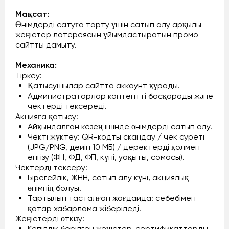
Мақсат:
Өнімдерді сатуға тарту үшін сатып алу арқылы
жеңістер лотереясын ұйымдастыратын промо-
сайтты дамыту.
Механика:
Тіркеу:
Қатысушылар сайтта аккаунт құрады.
Администраторлар контентті басқарады және
чектерді тексереді.
Акцияға қатысу:
Айқындалған кезең ішінде өнімдерді сатып алу.
Чекті жүктеу: QR-кодты скандау / чек суреті
(JPG/PNG, дейін 10 МБ) / деректерді қолмен
енгізу (ФН, ФД, ФП, күні, уақыты, сомасы).
Чектерді тексеру:
Бірегейлік, ЖНН, сатып алу күні, акциялық
өнімнің болуы.
Тартылып тасталған жағдайда: себебімен
қатар хабарлама жіберіледі.
Жеңістерді өткізу:
Кепілдік берілген жеңістер, сертификаттарды