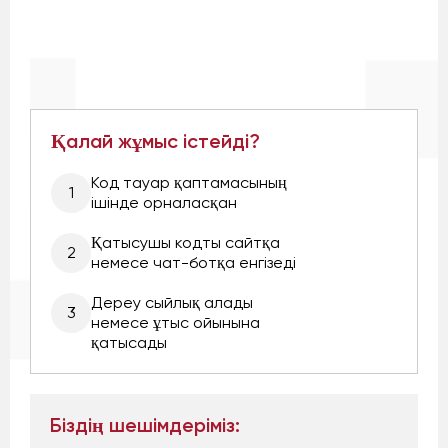
Қалай жұмыс істейді?
Код тауар қаптамасының
1
ішінде орналасқан
Қатысушы кодты сайтқа
2
немесе чат-ботқа енгізеді
Дереу сыйлық алады
3
немесе ұтыс ойынына
қатысады
Біздің шешімдеріміз: