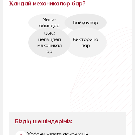
Қандай механикалар бар?
Мини-
Байқаулар
ойындар
UGC
негізіндегі
Викторина
механикал
лар
ар
Біздің шешімдеріміз:
Жобаны жүзеге асыру үшін