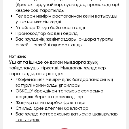
(брелоктар, ұпайлар, сусындар, промокодтар)
кездейсоқ таратылды
Телефон нөмірін растағаннан кейін қатысушы
ұтыс нәтижесін көрді
Ұпайлар 12 күн бойы есептелді
Промокодтар бірден берілді
Бас жүлденің жеңімпаздары іс-шара туралы
егжей-тегжейлі ақпарат алды
Нәтиже:
Үш апта ішінде ондаған мыңдарға жуық
пайдаланушы тіркелді. Мыңдаған жүлделер
таратылды, оның ішінде:
«Кофемания» мейірімділік бағдарламасының
әртүрлі номиналды ұпайлары
OSKELLY брендінен тапсырыс сомасына
жеңілдік беретін промокодтар
Жаңғыртатын қарбыз фрештері
Стильді брендтелген брелоктар
Бас жүлде лотереясына қатысуға шақырулар
Толығырақ