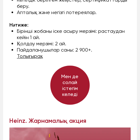
беру.
Апталық және негізгі лотереялар.
Нәтиже:
Бірінші жобаны іске асыру мерзімі: растаудан
кейін 1 ай.
Қолдау мерзімі: 2 ай.
Пайдаланушылар саны: 2 900+.
Толығырақ
Мен де
солай
істегім
келеді
Heinz. Жарнамалық акция