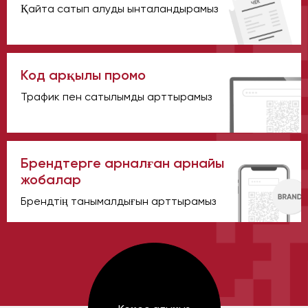
Қайта сатып алуды ынталандырамыз
Код арқылы промо
Трафик пен сатылымды арттырамыз
Брендтерге арналған арнайы
жобалар
Брендтің танымалдығын арттырамыз