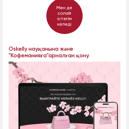
Мен де
солай
істегім
келеді
Oskelly науқанына және
"Кофеманияға"арналған қону