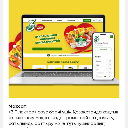
Мақсат:
«3 Тілектер» соус брені үшін Қазақстанда кодтық
акция өткізу мақсатында промо-сайтты дамыту,
сатылымды арттыру және тұтынушылардың