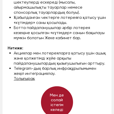
шектеулерді ескереді (мысалы,
айырмашылықты тауарлар немесе
спонсорлық тауарлардың болуы).
Қабылданған чектерге лотереяға қатысу үшін
«күтімдер» саны қосылады.
Ботта пайдаланушылар әрбір лотерея
кезеңіне қосылған «күтімдер» санын бақылауы
мүмкін болатын Жеке кабинет бар.
Нәтиже:
Акциялар мен лотереяларға қатысу үшін ашық
және қолжетімді жүйе арқылы
пайдаланушылардың қызығушылығын арттыру.
Telegram-дың барлық инфрақұрылымымен
жеңіл интеграциялау.
Толығырақ
Мен де
солай
істегім
келеді