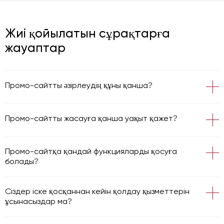
Жиі қойылатын сұрақтарға
жауаптар
Промо-сайтты әзірлеудің құны қанша?
Баға жеке есептеледі және дизайнның күрделілігіне,
функционалға, беттердің санына және
Промо-сайтты жасауға қанша уақыт қажет?
интеграцияларға байланысты анықталады.
Жұмыс көлеміне байланысты мерзімдер:
Қарапайым лендинг – 5–10 күн;
Промо-сайтқа қандай функцияларды қосуға
Орташа күрделі сайт – 2–4 апта;
болады?
Индивидуалды дизайнмен күрделі жоба – 1–2 ай.
Мүмкін болатын функциялар:
Өтінімдер мен кері байланыс формалары;
Сіздер іске қосқаннан кейін қолдау қызметтерін
Онлайн құн калькуляторлары;
ұсынасыздар ма?
Чат немесе қоңырау батырмасы;
Иә, біз әртүрлі техникалық қолдау қызметтерін
CRM жүйесімен интеграция;