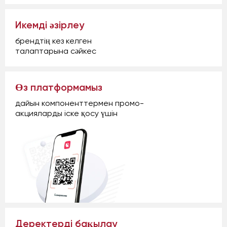
Икемді әзірлеу
брендтің кез келген
талаптарына сәйкес
Өз платформамыз
дайын компоненттермен промо-
акцияларды іске қосу үшін
Деректерді бақылау