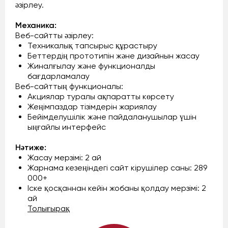
әзірлеу.
Механика:
Веб-сайтты әзірлеу:
Техникалық тапсырыс құрастыру
Беттердің прототипін және дизайнын жасау
Жиналғылау және функционалды
бағдарламалау
Веб-сайттың функционалы:
Акциялар туралы ақпаратты көрсету
Жеңімпаздар тізімдерін жариялау
Бейімделушілік және пайдаланушылар үшін
ыңғайлы интерфейс
Нәтиже:
Жасау мерзімі: 2 ай
Жарнама кезеңіндегі сайт кірушілер саны: 289
000+
Іске қосқаннан кейін жобаны қолдау мерзімі: 2
ай
Толығырақ