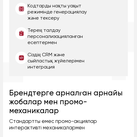
Кодтарды нақты уақыт
режимінде генерациялау
және тексеру
Терең талдау
персонализацияланған
есептермен
Сіздің CRM және
сыйластық жүйелерімен
интеграция
Брендтерге арналған арнайы
жобалар мен промо-
механикалар
Стандартты емес промо-акциялар
интерактивті механикалармен