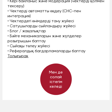
• Кері байланыс және модерация (чектерді қолмен
тексеру)
• Чектерді автоматты өңдеу (СНС-пен
интеграция)
• Чектердегі өнімдерді тану жүйесі
• Сатушыларды сыйландыру жүйесі
• Блог / жаңалықтар
• Бәйге механикаларын және жүлделер
розыгрышын баптау
• Сыйақы төлеу жүйесі
• Рефералдық бағдарламаларды баптау
Толығырақ
Мен де
солай
істегім
келеді