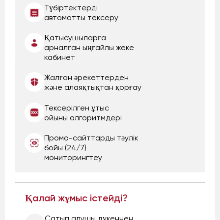
Түбіртектерді
автоматты тексеру
Қатысушыларға
арналған ыңғайлы жеке
кабинет
Жалған әрекеттерден
және алаяқтықтан қорғау
Тексерілген ұтыс
ойыны алгоритмдері
Промо-сайттарды тәулік
бойы (24/7)
мониторингтеу
Қалай жұмыс істейді?
Сатып алушы дүкеннен