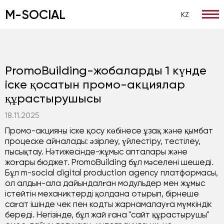
M-SOCIAL
KZ
Басты
/
Кейсы
/
PromoBuilding-жобаларды 1 күнде іск
PromoBuilding-жобаларды 1 күнде
іске қосатын промо-акциялар
құрастырушысы
18.11.2025
Промо-акцияны іске қосу көбінесе ұзақ және қымбат
процеске айналады: әзірлеу, үйлестіру, тестілеу,
пысықтау. Нәтижесінде-жұмыс апталары және
жоғары бюджет. PromoBuilding бұл мәселені шешеді.
Бұл m-social digital production agency платформасы,
ол алдын-ала дайындалған модульдер мен жұмыс
істейтін механиктерді қолдана отырып, бірнеше
сағат ішінде чек пен кодты жарнамалауға мүмкіндік
береді. Негізінде, бұл жай ғана "сайт құрастырушы"