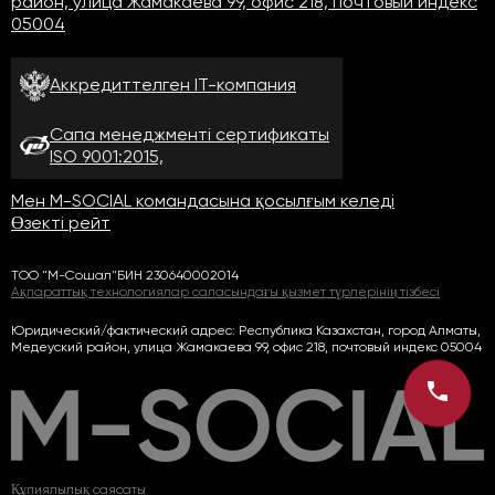
район, улица Жамакаева 99, офис 218, почтовый индекс
05004
Аккредиттелген
IT-компания
Сапа менеджменті
сертификаты
ISO 9001:2015,
Мен M-SOCIAL командасына қосылғым келеді
Өзекті рейт
ТОО "М-Сошал"
БИН 230640002014
Ақпараттық технологиялар саласындағы қызмет түрлерінің тізбесі
Юридический/фактический адрес: Республика Казахстан, город Алматы,
Медеуский район, улица Жамакаева 99, офис 218, почтовый индекс 05004
Құпиялылық саясаты