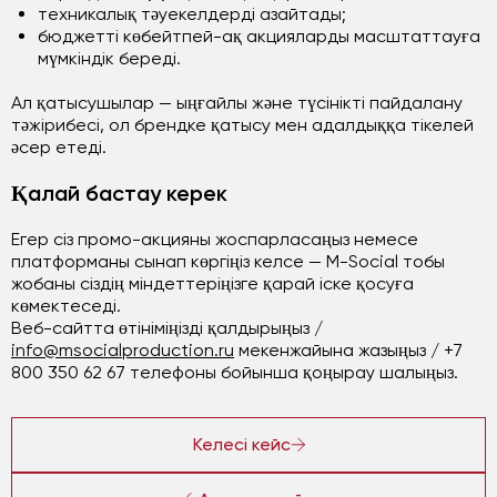
техникалық тәуекелдерді азайтады;
бюджетті көбейтпей-ақ акцияларды масштаттауға
мүмкіндік береді.
Ал қатысушылар — ыңғайлы және түсінікті пайдалану
тәжірибесі, ол брендке қатысу мен адалдыққа тікелей
әсер етеді.
Қалай бастау керек
Егер сіз промо-акцияны жоспарласаңыз немесе
платформаны сынап көргіңіз келсе — M-Social тобы
жобаны сіздің міндеттеріңізге қарай іске қосуға
көмектеседі.
Веб-сайтта өтініміңізді қалдырыңыз /
info@msocialproduction.ru
мекенжайына жазыңыз / +7
800 350 62 67 телефоны бойынша қоңырау шалыңыз.
Келесі кейс