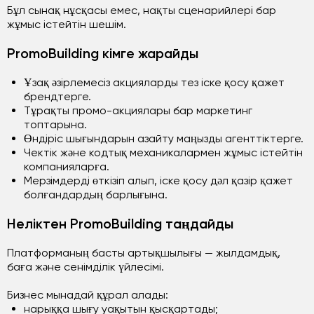
Бұл сынақ нұсқасы емес, нақты сценарийлері бар
жұмыс істейтін шешім.
PromoBuilding кімге жарайды
Ұзақ әзірлемесіз акцияларды тез іске қосу қажет
брендтерге.
Тұрақты промо-акциялары бар маркетинг
топтарына.
Өндіріс шығындарын азайту маңызды агенттіктерге.
Чектік және кодтық механикалармен жұмыс істейтін
компанияларға.
Мерзімдерді өткізіп алып, іске қосу дәл қазір қажет
болғандардың барлығына.
Неліктен PromoBuilding таңдайды
Платформаның басты артықшылығы — жылдамдық,
баға және сенімділік үйлесімі.
Бизнес мынадай құрал алады:
нарыққа шығу уақытын қысқартады;