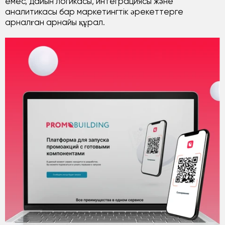
емес, дайын логикасы, интеграциясы және
аналитикасы бар маркетингтік әрекеттерге
арналған арнайы құрал.