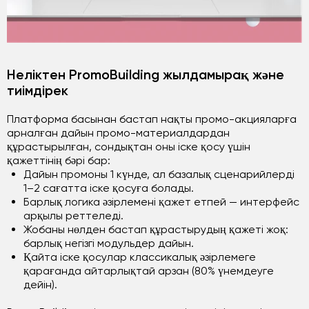
Неліктен PromoBuilding жылдамырақ және
тиімдірек
Платформа басынан бастап нақты промо-акцияларға
арналған дайын промо-материалдардан
құрастырылған, сондықтан оны іске қосу үшін
қажеттінің бәрі бар:
Дайын промоны 1 күнде, ал базалық сценарийлерді
1–2 сағатта іске қосуға болады.
Барлық логика әзірлемені қажет етпей — интерфейс
арқылы реттеледі.
Жобаны нөлден бастап құрастырудың қажеті жоқ:
барлық негізгі модульдер дайын.
Қайта іске қосулар классикалық әзірлемеге
қарағанда айтарлықтай арзан (80% үнемдеуге
дейін).