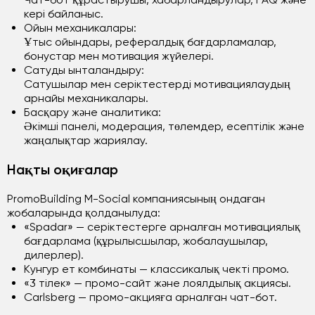
кері байланыс.
Ойын механикалары:
Ұтыс ойындары, рефералдық бағдарламалар,
бонустар мен мотивация жүйелері.
Сатуды ынталандыру:
Сатушылар мен серіктестерді мотивациялаудың
арнайы механикалары.
Басқару және аналитика:
Әкімші панелі, модерация, төлемдер, есептілік және
жаңалықтар жариялау.
Нақты оқиғалар
PromoBuilding M-Social компаниясының ондаған
жобаларында қолданылуда:
«Spadar» — серіктестерге арналған мотивациялық
бағдарлама (құрылысшылар, жобалаушылар,
дилерлер).
Кунгур ет комбинаты — классикалық чекті промо.
«3 тілек» — промо-сайт және лоялдылық акциясы.
Carlsberg — промо-акцияға арналған чат-бот.