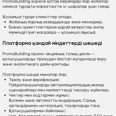
PromoBuilding әсіресе қатаң мерзімдері бар жобалар
немесе тұрақты маркетингтік іс-шаралар үшін тиімді.
Қосымша түрде клиенттер алады:
Жобаның барлық кезеңдерінде жеке менеджер.
Бизнес қажеттіліктеріне қарай өзгерістер енгізу
мүмкіндігі (көп жағдайда — қосымша ақысыз).
Платформа қандай міндеттерді шешеді
PromoBuilding промо-акцияның толық циклін —
қатысушыларды тіркеуден бастап жүлделерді беру
және аналитикаға дейін қамтиды.
Платформа ішінде мыналар бар:
Тіркеу және верификация:
Пайдаланушыларды авторизациялаудың икемді
сценарийлері мен мәліметтерді тексеру жүйелері.
Чектер мен кодтармен жұмыс:
Қолмен және автоматты модерация, Салық
органдарымен интеграция, тауарларды тану.
Қатысушылармен байланыс:
Чат-бот құрастырушы, хабарландырулар, FAQ және